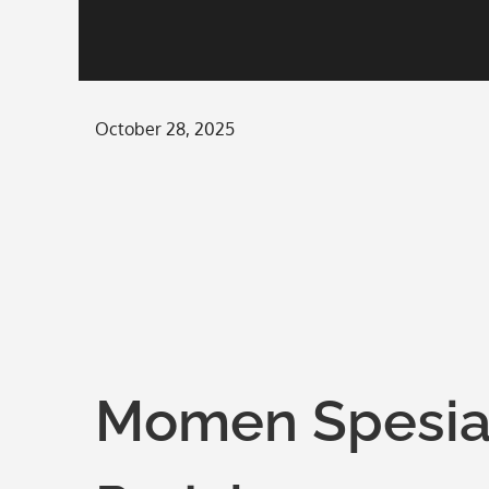
Posted
October 28, 2025
on
Momen Spesial