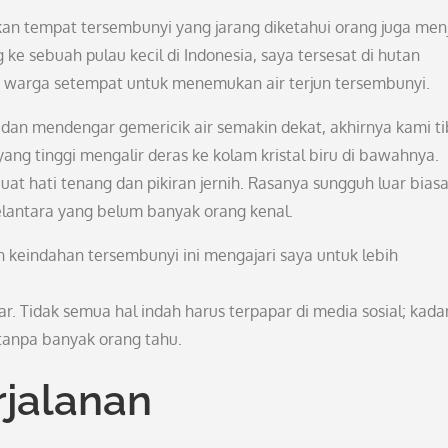
n tempat tersembunyi yang jarang diketahui orang juga men
ke sebuah pulau kecil di Indonesia, saya tersesat di hutan
g warga setempat untuk menemukan air terjun tersembunyi.
an mendengar gemericik air semakin dekat, akhirnya kami ti
yang tinggi mengalir deras ke kolam kristal biru di bawahnya.
t hati tenang dan pikiran jernih. Rasanya sungguh luar biasa
elantara yang belum banyak orang kenal.
eindahan tersembunyi ini mengajari saya untuk lebih
. Tidak semua hal indah harus terpapar di media sosial; kada
 tanpa banyak orang tahu.
rjalanan