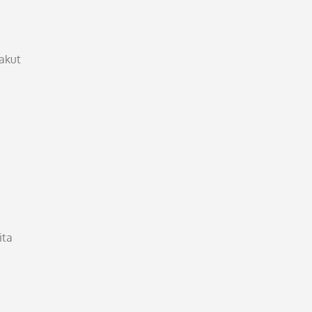
akut
ita