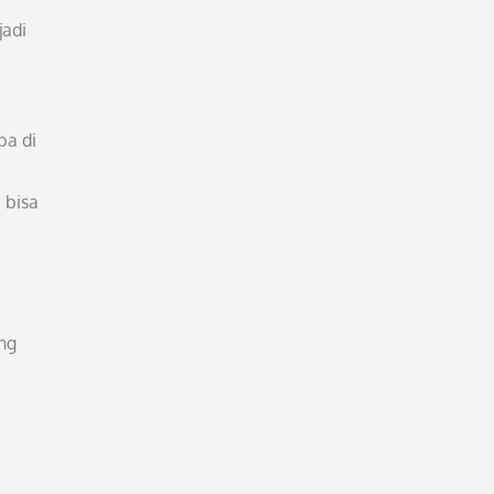
jadi
ba di
 bisa
ng