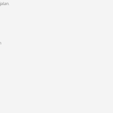
jalan.
n