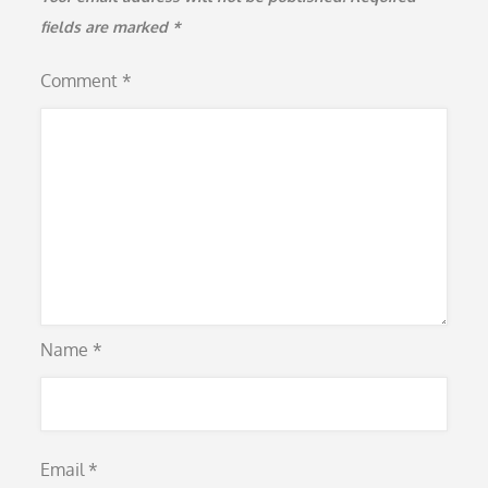
fields are marked
*
Comment
*
Name
*
Email
*