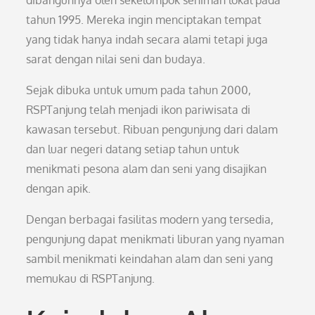
dibangunnya oleh sekelompok seniman lokal pada
tahun 1995. Mereka ingin menciptakan tempat
yang tidak hanya indah secara alami tetapi juga
sarat dengan nilai seni dan budaya.
Sejak dibuka untuk umum pada tahun 2000,
RSPTanjung telah menjadi ikon pariwisata di
kawasan tersebut. Ribuan pengunjung dari dalam
dan luar negeri datang setiap tahun untuk
menikmati pesona alam dan seni yang disajikan
dengan apik.
Dengan berbagai fasilitas modern yang tersedia,
pengunjung dapat menikmati liburan yang nyaman
sambil menikmati keindahan alam dan seni yang
memukau di RSPTanjung.