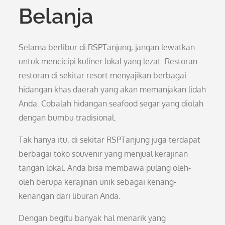
Belanja
Selama berlibur di RSPTanjung, jangan lewatkan
untuk mencicipi kuliner lokal yang lezat. Restoran-
restoran di sekitar resort menyajikan berbagai
hidangan khas daerah yang akan memanjakan lidah
Anda. Cobalah hidangan seafood segar yang diolah
dengan bumbu tradisional.
Tak hanya itu, di sekitar RSPTanjung juga terdapat
berbagai toko souvenir yang menjual kerajinan
tangan lokal. Anda bisa membawa pulang oleh-
oleh berupa kerajinan unik sebagai kenang-
kenangan dari liburan Anda.
Dengan begitu banyak hal menarik yang