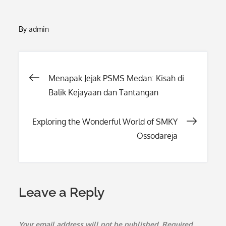
By
admin
Post
Menapak Jejak PSMS Medan: Kisah di
Balik Kejayaan dan Tantangan
navigation
Exploring the Wonderful World of SMKY
Ossodareja
Leave a Reply
Your email address will not be published.
Required