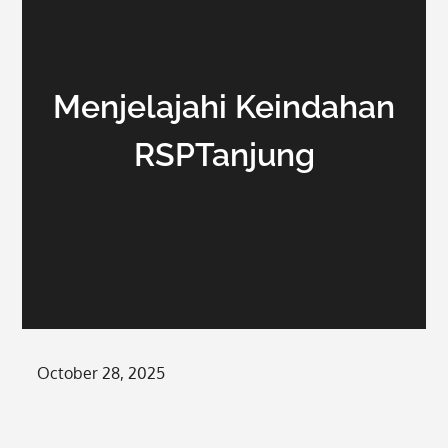
Menjelajahi Keindahan
RSPTanjung
Posted
October 28, 2025
on