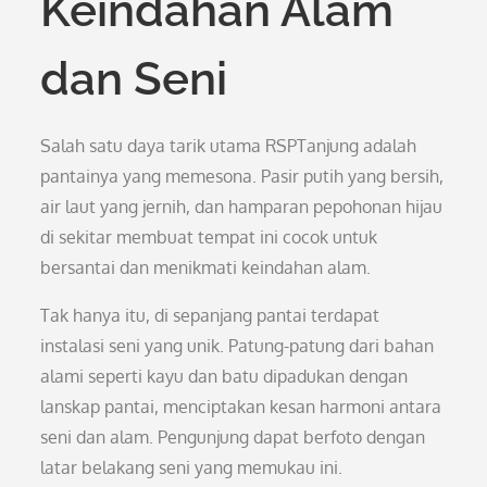
Keindahan Alam
dan Seni
Salah satu daya tarik utama RSPTanjung adalah
pantainya yang memesona. Pasir putih yang bersih,
air laut yang jernih, dan hamparan pepohonan hijau
di sekitar membuat tempat ini cocok untuk
bersantai dan menikmati keindahan alam.
Tak hanya itu, di sepanjang pantai terdapat
instalasi seni yang unik. Patung-patung dari bahan
alami seperti kayu dan batu dipadukan dengan
lanskap pantai, menciptakan kesan harmoni antara
seni dan alam. Pengunjung dapat berfoto dengan
latar belakang seni yang memukau ini.