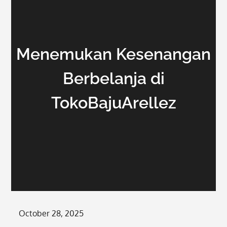
Menemukan Kesenangan
Berbelanja di
TokoBajuArellez
Posted
October 28, 2025