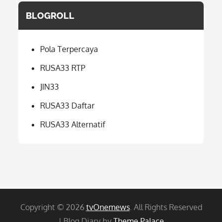
BLOGROLL
Pola Terpercaya
RUSA33 RTP
JIN33
RUSA33 Daftar
RUSA33 Alternatif
Copyright © 2026
tvOnemews
. All Rights Reserved
| Blog Diary by
Theme Palace