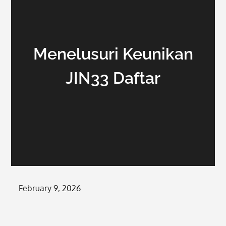
Menelusuri Keunikan
JIN33 Daftar
Posted
February 9, 2026
on