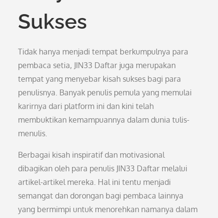
Sukses
Tidak hanya menjadi tempat berkumpulnya para
pembaca setia, JIN33 Daftar juga merupakan
tempat yang menyebar kisah sukses bagi para
penulisnya. Banyak penulis pemula yang memulai
karirnya dari platform ini dan kini telah
membuktikan kemampuannya dalam dunia tulis-
menulis.
Berbagai kisah inspiratif dan motivasional
dibagikan oleh para penulis JIN33 Daftar melalui
artikel-artikel mereka. Hal ini tentu menjadi
semangat dan dorongan bagi pembaca lainnya
yang bermimpi untuk menorehkan namanya dalam