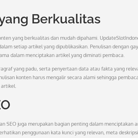
.
yang Berkualitas
 konten yang berkualitas dan mudah dipahami. UpdateSlotIndon
alam setiap artikel yang dipublikasikan. Penulisan dengan ga
ama dalam menciptakan artikel yang diminati pembaca.
graf yang padu, serta penyertaan data atau fakta yang relev
nulisan konten harus mengalir secara alami sehingga pembac
artikel.
EO
lan SEO juga merupakan bagian penting dalam menciptakan ar
erhatikan penggunaan kata kunci yang relevan, meta deskrips