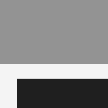
Skip
to
content