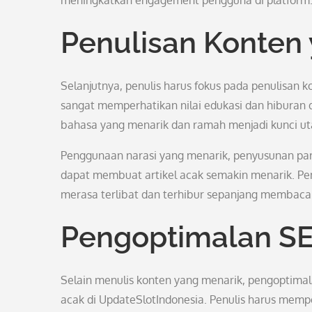
meningkatkan engagement pengguna di platform
Penulisan Konten 
Selanjutnya, penulis harus fokus pada penulisan
sangat memperhatikan nilai edukasi dan hiburan d
bahasa yang menarik dan ramah menjadi kunci ut
Penggunaan narasi yang menarik, penyusunan para
dapat membuat artikel acak semakin menarik. Pe
merasa terlibat dan terhibur sepanjang membaca 
Pengoptimalan S
Selain menulis konten yang menarik, pengoptima
acak di UpdateSlotIndonesia. Penulis harus memp