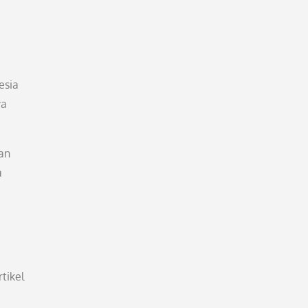
esia
ya
an
a
tikel
i