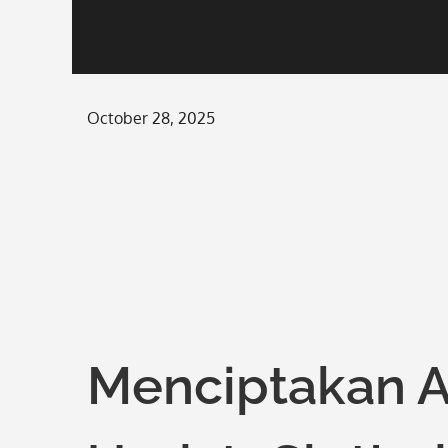
Posted
October 28, 2025
on
Menciptakan A