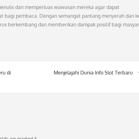
menulis dan memperluas wawasan mereka agar dapat
at bagi pembaca. Dengan semangat pantang menyerah dan ke
 terus berkembang dan memberikan dampak positif bagi masya
ru di
Menjelajahi Dunia Info Slot Terbaru
ields are marked
*