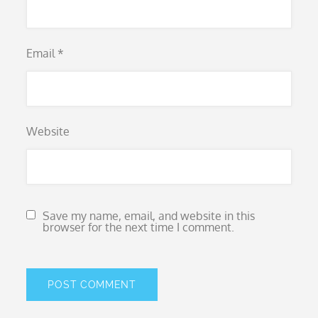
Email
*
Website
Save my name, email, and website in this
browser for the next time I comment.