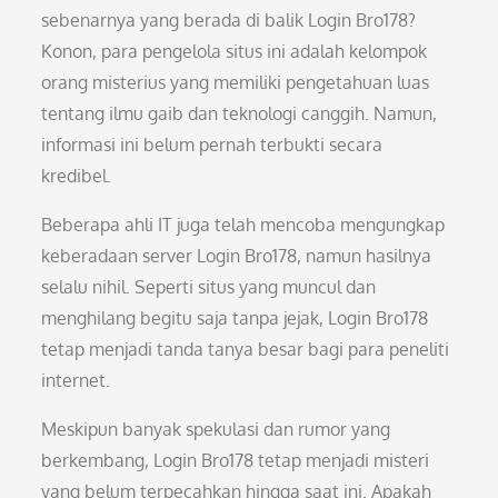
sebenarnya yang berada di balik Login Bro178?
Konon, para pengelola situs ini adalah kelompok
orang misterius yang memiliki pengetahuan luas
tentang ilmu gaib dan teknologi canggih. Namun,
informasi ini belum pernah terbukti secara
kredibel.
Beberapa ahli IT juga telah mencoba mengungkap
keberadaan server Login Bro178, namun hasilnya
selalu nihil. Seperti situs yang muncul dan
menghilang begitu saja tanpa jejak, Login Bro178
tetap menjadi tanda tanya besar bagi para peneliti
internet.
Meskipun banyak spekulasi dan rumor yang
berkembang, Login Bro178 tetap menjadi misteri
yang belum terpecahkan hingga saat ini. Apakah