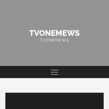
Skip
to
content
TVONEMEWS
TVONEMEWS