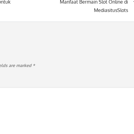
untuk
Manfaat Bermain Slot Online di
MediasitusSlots
ields are marked
*