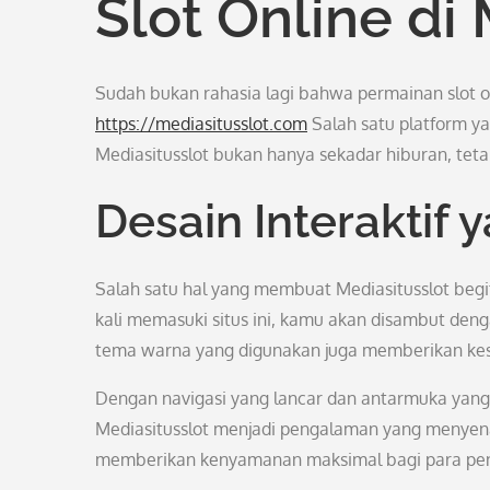
Slot Online di
Sudah bukan rahasia lagi bahwa permainan slot on
https://mediasitusslot.com
Salah satu platform ya
Mediasitusslot bukan hanya sekadar hiburan, teta
Desain Interaktif
Salah satu hal yang membuat Mediasitusslot begi
kali memasuki situs ini, kamu akan disambut denga
tema warna yang digunakan juga memberikan ke
Dengan navigasi yang lancar dan antarmuka yang 
Mediasitusslot menjadi pengalaman yang menyena
memberikan kenyamanan maksimal bagi para pe