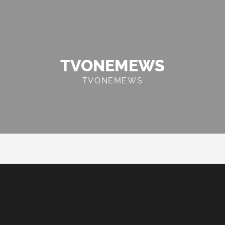
TVONEMEWS
TVONEMEWS