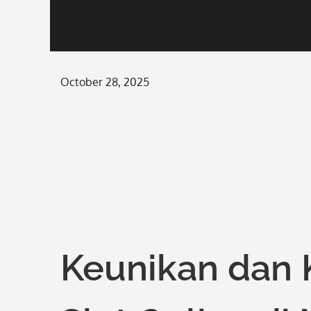
Posted
October 28, 2025
on
Keunikan dan 