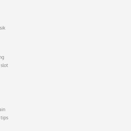
sik
ng
slot
ain
tips