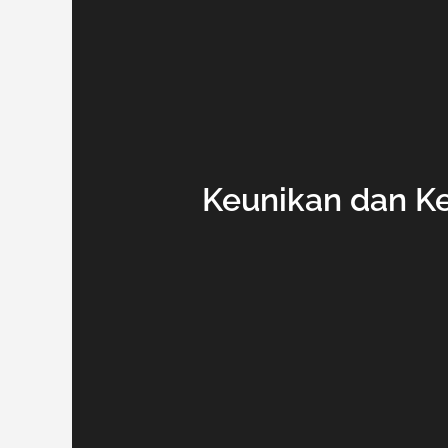
Keunikan dan Ke