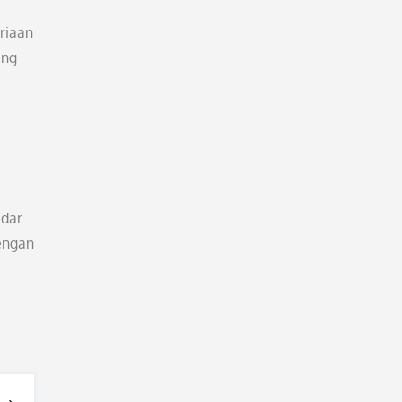
riaan
ang
adar
engan