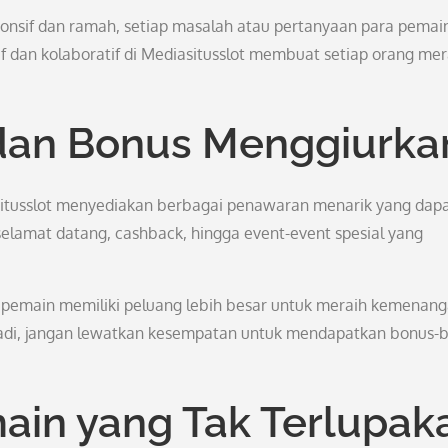
onsif dan ramah, setiap masalah atau pertanyaan para pemai
if dan kolaboratif di Mediasitusslot membuat setiap orang me
dan Bonus Menggiurka
situsslot menyediakan berbagai penawaran menarik yang dap
selamat datang, cashback, hingga event-event spesial yang
 pemain memiliki peluang lebih besar untuk meraih kemenan
Jadi, jangan lewatkan kesempatan untuk mendapatkan bonus-
in yang Tak Terlupak