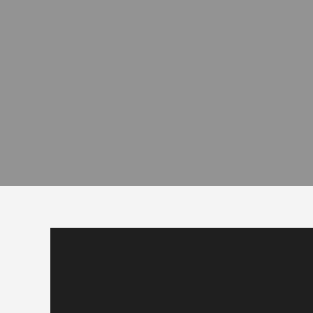
Skip
to
content