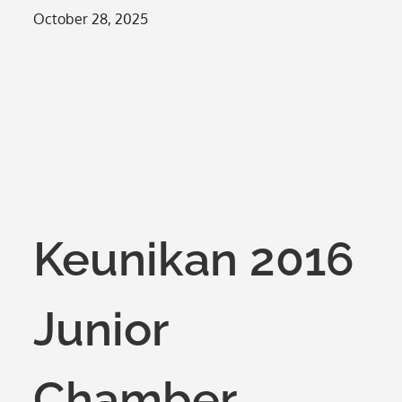
Posted
October 28, 2025
on
Keunikan 2016
Junior
Chamber