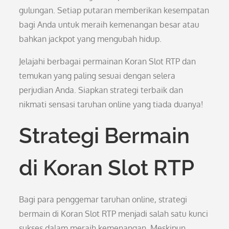
gulungan. Setiap putaran memberikan kesempatan
bagi Anda untuk meraih kemenangan besar atau
bahkan jackpot yang mengubah hidup.
Jelajahi berbagai permainan Koran Slot RTP dan
temukan yang paling sesuai dengan selera
perjudian Anda. Siapkan strategi terbaik dan
nikmati sensasi taruhan online yang tiada duanya!
Strategi Bermain
di Koran Slot RTP
Bagi para penggemar taruhan online, strategi
bermain di Koran Slot RTP menjadi salah satu kunci
sukses dalam meraih kemenangan. Meskipun