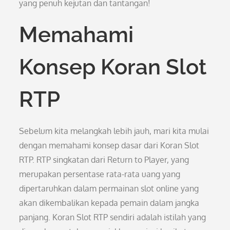
yang penuh kejutan dan tantangan!
Memahami
Konsep Koran Slot
RTP
Sebelum kita melangkah lebih jauh, mari kita mulai
dengan memahami konsep dasar dari Koran Slot
RTP. RTP singkatan dari Return to Player, yang
merupakan persentase rata-rata uang yang
dipertaruhkan dalam permainan slot online yang
akan dikembalikan kepada pemain dalam jangka
panjang. Koran Slot RTP sendiri adalah istilah yang