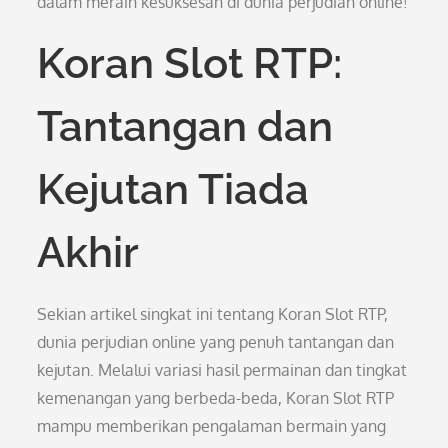
dalam meraih kesuksesan di dunia perjudian online!
Koran Slot RTP:
Tantangan dan
Kejutan Tiada
Akhir
Sekian artikel singkat ini tentang Koran Slot RTP,
dunia perjudian online yang penuh tantangan dan
kejutan. Melalui variasi hasil permainan dan tingkat
kemenangan yang berbeda-beda, Koran Slot RTP
mampu memberikan pengalaman bermain yang