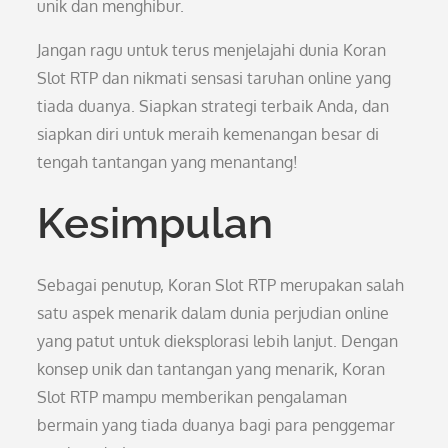
unik dan menghibur.
Jangan ragu untuk terus menjelajahi dunia Koran
Slot RTP dan nikmati sensasi taruhan online yang
tiada duanya. Siapkan strategi terbaik Anda, dan
siapkan diri untuk meraih kemenangan besar di
tengah tantangan yang menantang!
Kesimpulan
Sebagai penutup, Koran Slot RTP merupakan salah
satu aspek menarik dalam dunia perjudian online
yang patut untuk dieksplorasi lebih lanjut. Dengan
konsep unik dan tantangan yang menarik, Koran
Slot RTP mampu memberikan pengalaman
bermain yang tiada duanya bagi para penggemar