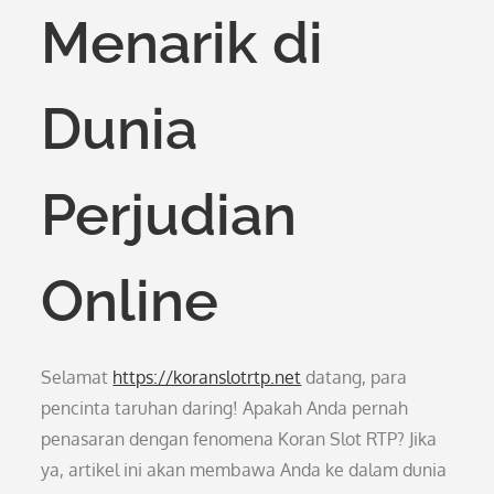
Menarik di
Dunia
Perjudian
Online
Selamat
https://koranslotrtp.net
datang, para
pencinta taruhan daring! Apakah Anda pernah
penasaran dengan fenomena Koran Slot RTP? Jika
ya, artikel ini akan membawa Anda ke dalam dunia