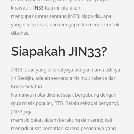
khawatir.
JIN33
Kali ini kita akan
mengupas tuntas tentang JIN33, siapa dia, apa
yang dia lakukan, dan mengapa dia menarik untuk
dibahas.
Siapakah JIN33?
JIN33, atau yang dikenal juga dengan nama aslinya
Jin Seokjin, adalah seorang artis multitalenta dari
Korea Selatan.
Namanya mulai dikenal sejak bergabung dengan
grup musik populer, BTS. Selain sebagai penyanyi,
JIN33 juga
memiliki bakat dalam berakting dan sering kali
menjadi pusat perhatian karena pesonanya yang