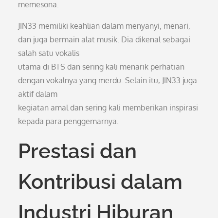
memesona.
JIN33 memiliki keahlian dalam menyanyi, menari,
dan juga bermain alat musik. Dia dikenal sebagai
salah satu vokalis
utama di BTS dan sering kali menarik perhatian
dengan vokalnya yang merdu. Selain itu, JIN33 juga
aktif dalam
kegiatan amal dan sering kali memberikan inspirasi
kepada para penggemarnya.
Prestasi dan
Kontribusi dalam
Industri Hiburan