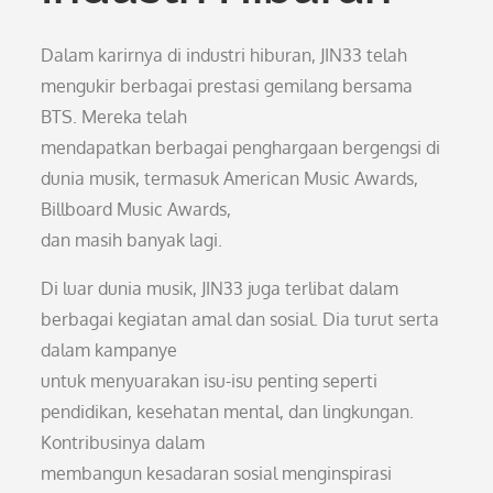
Dalam karirnya di industri hiburan, JIN33 telah
mengukir berbagai prestasi gemilang bersama
BTS. Mereka telah
mendapatkan berbagai penghargaan bergengsi di
dunia musik, termasuk American Music Awards,
Billboard Music Awards,
dan masih banyak lagi.
Di luar dunia musik, JIN33 juga terlibat dalam
berbagai kegiatan amal dan sosial. Dia turut serta
dalam kampanye
untuk menyuarakan isu-isu penting seperti
pendidikan, kesehatan mental, dan lingkungan.
Kontribusinya dalam
membangun kesadaran sosial menginspirasi